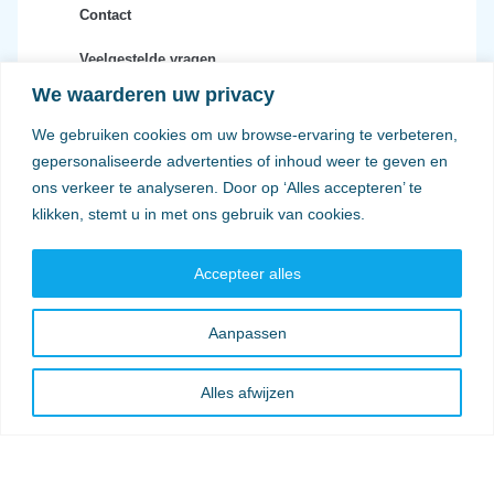
Contact
Veelgestelde vragen
We waarderen uw privacy
Privacy en voorwaarden
We gebruiken cookies om uw browse-ervaring te verbeteren,
Verzendkosten
gepersonaliseerde advertenties of inhoud weer te geven en
ons verkeer te analyseren. Door op ‘Alles accepteren’ te
klikken, stemt u in met ons gebruik van cookies.
Accepteer alles
Aanpassen
Alles afwijzen
© Twinkelschilderijen 2025