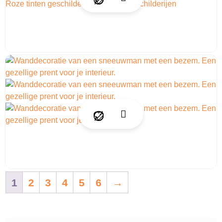
1
2
3
4
5
6
→