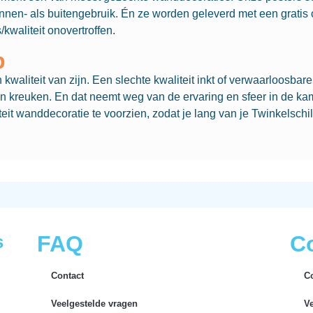
innen- als buitengebruik. Én ze worden geleverd met een grati
/kwaliteit onovertroffen.
p
waliteit van zijn. Een slechte kwaliteit inkt of verwaarloosbar
n kreuken. En dat neemt weg van de ervaring en sfeer in de kam
it wanddecoratie te voorzien, zodat je lang van je Twinkelschil
s
FAQ
Co
Contact
C
Veelgestelde vragen
V