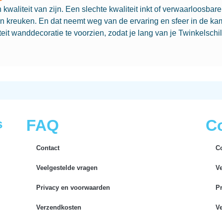
waliteit van zijn. Een slechte kwaliteit inkt of verwaarloosbar
n kreuken. En dat neemt weg van de ervaring en sfeer in de kam
it wanddecoratie te voorzien, zodat je lang van je Twinkelschil
s
FAQ
Co
Contact
C
Veelgestelde vragen
V
Privacy en voorwaarden
P
Verzendkosten
V