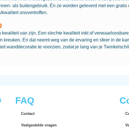
innen- als buitengebruik. Én ze worden geleverd met een grati
/kwaliteit onovertroffen.
p
waliteit van zijn. Een slechte kwaliteit inkt of verwaarloosbar
n kreuken. En dat neemt weg van de ervaring en sfeer in de kam
it wanddecoratie te voorzien, zodat je lang van je Twinkelschil
s
FAQ
Co
Contact
C
Veelgestelde vragen
V