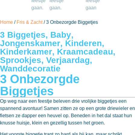
Home
/
Fris & Zacht
/ 3 Onbezorgde Biggetjes
3 Biggetjes
,
Baby
,
Jongenskamer
,
Kinderen
,
Kinderkamer
,
Kraamcadeau
,
Sprookjes
,
Verjaardag
,
Wanddecoratie
3 Onbezorgde
Biggetjes
Op weg naar een feestje beleven drie vrolijke biggetjes een
spannend avontuur! Samen zitten ze op een grote driewieler en
fietsen ze dapper een heuvel op. Beneden in het dal staat hun
knusse huisje, klein en gezellig tussen het groen.
Het voorste biggetje trapt zo hard als hij kan, maar schrikt