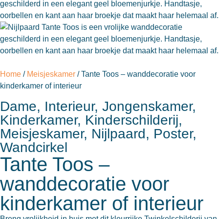
Home
/
Meisjeskamer
/ Tante Toos – wanddecoratie voor
kinderkamer of interieur
Dame
,
Interieur
,
Jongenskamer
,
Kinderkamer
,
Kinderschilderij
,
Meisjeskamer
,
Nijlpaard
,
Poster
,
Wandcirkel
Tante Toos –
wanddecoratie voor
kinderkamer of interieur
Breng vrolijkheid in huis met dit kleurrijke Twinkelschilderij van